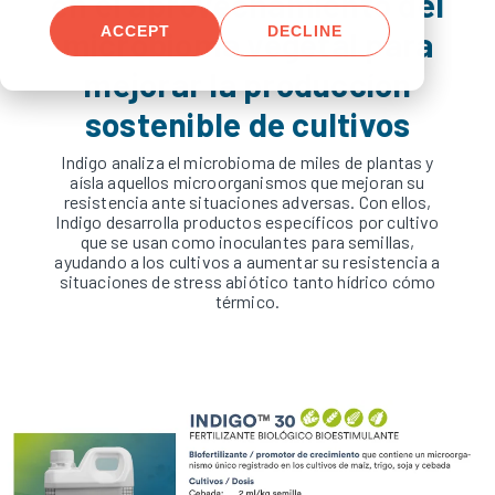
en el aprovechamiento del
ACCEPT
DECLINE
microbioma vegetal para
mejorar la produccíon
sostenible de cultivos
Indigo analiza el microbioma de miles de plantas y
aísla aquellos microorganismos que mejoran su
resistencia ante situaciones adversas. Con ellos,
Indigo desarrolla productos específicos por cultivo
que se usan como inoculantes para semillas,
ayudando a los cultivos a aumentar su resistencia a
situaciones de stress abiótico tanto hídrico cómo
térmico.