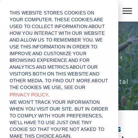
THIS WEBSITE STORES COOKIES ON
YOUR COMPUTER. THESE COOKIES ARE
USED TO COLLECT INFORMATION ABOUT
HOW YOU INTERACT WITH OUR WEBSITE
Indigo para
AND ALLOW US TO REMEMBER YOU. WE
USE THIS INFORMATION IN ORDER TO
Agricultores
IMPROVE AND CUSTOMIZE YOUR
BROWSING EXPERIENCE AND FOR
ANALYTICS AND METRICS ABOUT OUR
Mejorá tu rendimiento, reducí tu
VISITORS BOTH ON THIS WEBSITE AND
riesgo y prevení el estrés ambiental
OTHER MEDIA. TO FIND OUT MORE ABOUT
THE COOKIES WE USE, SEE OUR
PRIVACY POLICY
.
WE WON'T TRACK YOUR INFORMATION
WHEN YOU VISIT OUR SITE. BUT IN ORDER
TO COMPLY WITH YOUR PREFERENCES,
WE'LL HAVE TO USE JUST ONE TINY
Somos líderes mundiales
COOKIE SO THAT YOU'RE NOT ASKED TO
MAKE THIS CHOICE AGAIN.