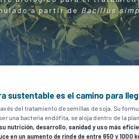
mulado a partir de
Bacillus sim
ra sustentable es el camino para lleg
ravés del tratamiento de semillas de soja. Su form
er una bacteria endófita, se aloja dentro de la planta
 su nutrición, desarrollo, sanidad y uso más efici
uce en un aumento de rinde de entre 650 y 1000 k