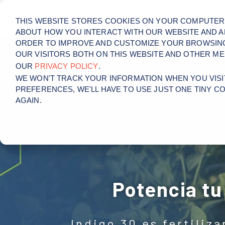
Para Agricultores
Sea Distribuidor
Descubre Indigo
Con
THIS WEBSITE STORES COOKIES ON YOUR COMPUTER.
ABOUT HOW YOU INTERACT WITH OUR WEBSITE AND A
ORDER TO IMPROVE AND CUSTOMIZE YOUR BROWSING
OUR VISITORS BOTH ON THIS WEBSITE AND OTHER ME
OUR
PRIVACY POLICY
.
WE WON'T TRACK YOUR INFORMATION WHEN YOU VISIT
PREFERENCES, WE'LL HAVE TO USE JUST ONE TINY C
AGAIN.
Potencia tu
Indigo 30 es fertiliz