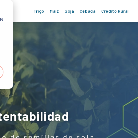
Trigo
Maíz
Soja
Cebada
Crédito Rural
IN
E
tentabilidad
to de semillas de soja