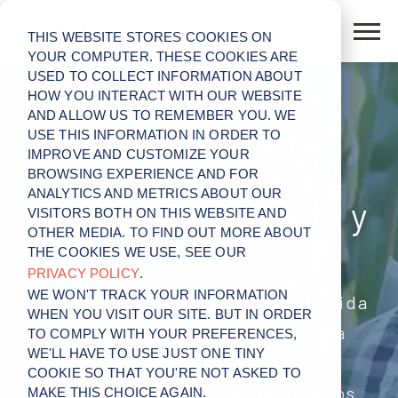
THIS WEBSITE STORES COOKIES ON
YOUR COMPUTER. THESE COOKIES ARE
USED TO COLLECT INFORMATION ABOUT
HOW YOU INTERACT WITH OUR WEBSITE
AND ALLOW US TO REMEMBER YOU. WE
Biológicos de alta
USE THIS INFORMATION IN ORDER TO
IMPROVE AND CUSTOMIZE YOUR
performance para
BROWSING EXPERIENCE AND FOR
ANALYTICS AND METRICS ABOUT OUR
trigo, maíz, cebada y
VISITORS BOTH ON THIS WEBSITE AND
OTHER MEDIA. TO FIND OUT MORE ABOUT
soja
THE COOKIES WE USE, SEE OUR
PRIVACY POLICY
.
WE WON'T TRACK YOUR INFORMATION
Con un enfoque en simplificar la vida
WHEN YOU VISIT OUR SITE. BUT IN ORDER
del agricultor rural y promover una
TO COMPLY WITH YOUR PREFERENCES,
WE'LL HAVE TO USE JUST ONE TINY
agricultura más sostenible,
COOKIE SO THAT YOU'RE NOT ASKED TO
desarrollamos productos biológicos
MAKE THIS CHOICE AGAIN.